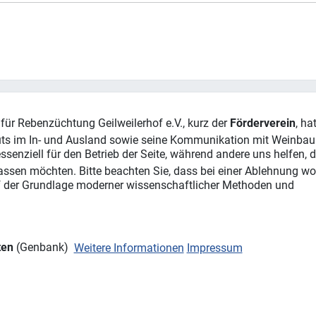
für Rebenzüchtung Geilweilerhof e.V., kurz der
Förderverein
, ha
tuts im In- und Ausland sowie seine Kommunikation mit Weinbau
ssenziell für den Betrieb der Seite, während andere uns helfen,
assen möchten. Bitte beachten Sie, dass bei einer Ablehnung wom
auf der Grundlage moderner wissenschaftlicher Methoden und
ten
(Genbank)
Weitere Informationen
Impressum
eit
an Reben
ng für Züchtung und
Präzisionsweinbau
ums
Rebe und Wein