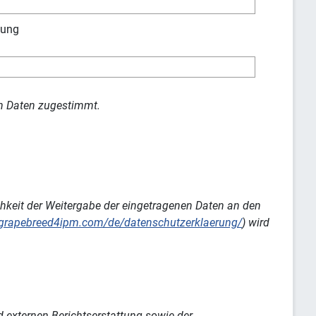
tung
en Daten zugestimmt.
chkeit der Weitergabe der eingetragenen Daten an den
//grapebreed4ipm.com/de/datenschutzerklaerung/
) wird
 externen Berichtserstattung sowie der