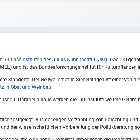
on
18 Fachinstituten
des
Julius Kühn-Institut (JKI)
. Das JKI
gehör
EL) und ist das Bundesforschungsinstitut für Kulturpflanzen i
ere Standorte. Der Geilweilerhof in Siebeldingen ist einer von d
utz in Obst und Weinbau
.
shalt. Darüber hinaus werben die JKI-Institute weitere Geldmitte
lich festgelegt. Aus der engen Verzahnung von Forschung und h
 und der wissenschaftlichen Vorbereitung der Politikberatung s
mpersonal und eine hohe Flexibilität ermöglichen die Bearbeitun