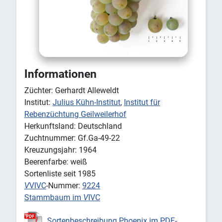
Informationen
Züchter: Gerhardt Alleweldt
Institut:
Julius Kühn-Institut
,
Institut für
Rebenzüchtung Geilweilerhof
Herkunftsland: Deutschland
Zuchtnummer: Gf.Ga-49-22
Kreuzungsjahr: 1964
Beerenfarbe: weiß
Sortenliste seit 1985
V
VIVC
-Nummer:
9224
Stammbaum im
V
IVC
Sortenbeschreibung Phoenix im PDF-